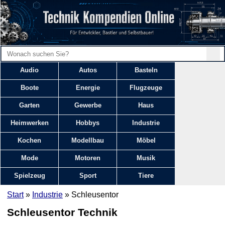
Audio
Autos
Basteln
Boote
Energie
Flugzeuge
Garten
Gewerbe
Haus
Heimwerken
Hobbys
Industrie
Kochen
Modellbau
Möbel
Mode
Motoren
Musik
Spielzeug
Sport
Tiere
Start
»
Industrie
» Schleusentor
Schleusentor Technik