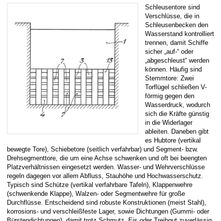
Schleusentore sind
Verschlüsse, die in
Schleusenbecken den
Wasserstand kontrolliert
trennen, damit Schiffe
sicher „auf-“ oder
„abgeschleust“ werden
können. Häufig sind
Stemmtore: Zwei
Torflügel schließen V-
förmig gegen den
Wasserdruck, wodurch
sich die Kräfte günstig
in die Widerlager
ableiten. Daneben gibt
es Hubtore (vertikal
bewegte Tore), Schiebetore (seitlich verfahrbar) und Segment- bzw.
Drehsegmenttore, die um eine Achse schwenken und oft bei beengten
Platzverhältnissen eingesetzt werden. Wasser- und Wehrverschlüsse
regeln dagegen vor allem Abfluss, Stauhöhe und Hochwasserschutz.
Typisch sind Schütze (vertikal verfahrbare Tafeln), Klappenwehre
(schwenkende Klappe), Walzen- oder Segmentwehre für große
Durchflüsse. Entscheidend sind robuste Konstruktionen (meist Stahl),
korrosions- und verschleißfeste Lager, sowie Dichtungen (Gummi- oder
Bürstendichtungen), damit trotz Schmutz, Eis oder Treibgut zuverlässig