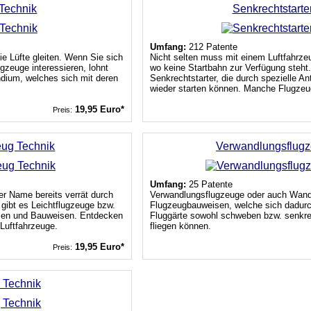
Technik
Senkrechtstarte
Umfang:
212 Patente
e Lüfte gleiten. Wenn Sie sich
Nicht selten muss mit einem Luftfahrze
gzeuge interessieren, lohnt
wo keine Startbahn zur Verfügung steht.
ndium, welches sich mit deren
Senkrechtstarter, die durch spezielle A
wieder starten können. Manche Flugzeuge
19,95 Euro*
Preis:
zeug Technik
Verwandlungsflugz
Umfang:
25 Patente
er Name bereits verrät durch
Verwandlungsflugzeuge oder auch Wande
gibt es Leichtflugzeuge bzw.
Flugzeugbauweisen, welche sich dadurc
ssen und Bauweisen. Entdecken
Fluggärte sowohl schweben bzw. senkrec
Luftfahrzeuge.
fliegen können.
19,95 Euro*
Preis:
 Technik