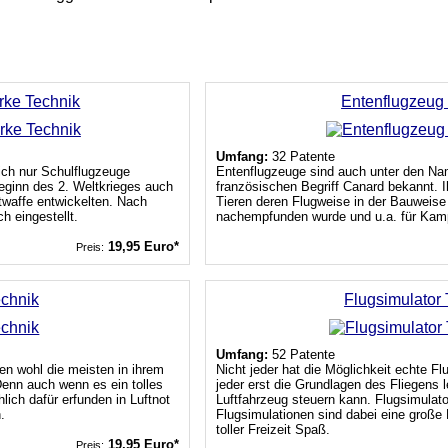
rke Technik
Entenflugzeug
Umfang:
32 Patente
ich nur Schulflugzeuge
Entenflugzeuge sind auch unter den Na
 Beginn des 2. Weltkrieges auch
französischen Begriff Canard bekannt.
twaffe entwickelten. Nach
Tieren deren Flugweise in der Bauweise
 eingestellt.
nachempfunden wurde und u.a. für Kamp
19,95 Euro*
Preis:
echnik
Flugsimulator
Umfang:
52 Patente
en wohl die meisten in ihrem
Nicht jeder hat die Möglichkeit echte F
Denn auch wenn es ein tolles
jeder erst die Grundlagen des Fliegens l
lich dafür erfunden in Luftnot
Luftfahrzeug steuern kann. Flugsimulat
.
Flugsimulationen sind dabei eine große 
toller Freizeit Spaß.
19,95 Euro*
Preis: