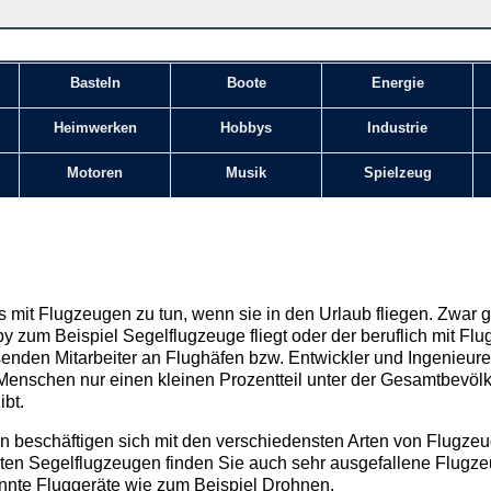
Basteln
Boote
Energie
Heimwerken
Hobbys
Industrie
Motoren
Musik
Spielzeug
 mit Flugzeugen zu tun, wenn sie in den Urlaub fliegen. Zwar gi
y zum Beispiel Segelflugzeuge fliegt oder der beruflich mit Flu
ausenden Mitarbeiter an Flughäfen bzw. Entwickler und Ingenieu
nschen nur einen kleinen Prozentteil unter der Gesamtbevölke
ibt.
 beschäftigen sich mit den verschiedensten Arten von Flugzeu
en Segelflugzeugen finden Sie auch sehr ausgefallene Flugze
te Fluggeräte wie zum Beispiel Drohnen.