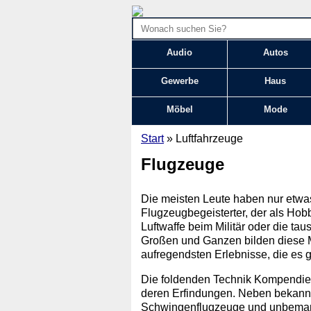
Audio
Autos
Gewerbe
Haus
Möbel
Mode
Start
» Luftfahrzeuge
Flugzeuge
Die meisten Leute haben nur etwas
Flugzeugbegeisterter, der als Hobb
Luftwaffe beim Militär oder die t
Großen und Ganzen bilden diese Me
aufregendsten Erlebnisse, die es g
Die foldenden Technik Kompendien
deren Erfindungen. Neben bekannt
Schwingenflugzeuge und unbemann