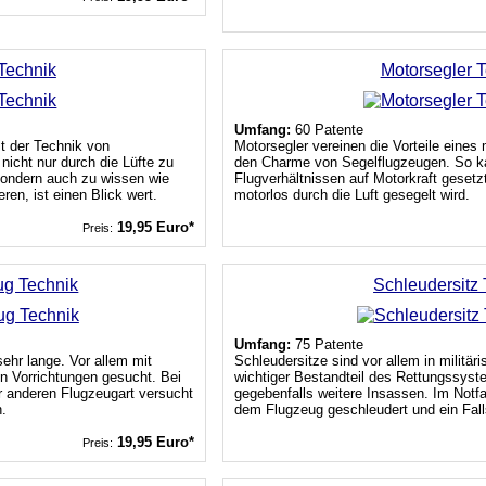
 Technik
Motorsegler 
Umfang:
60 Patente
lt der Technik von
Motorsegler vereinen die Vorteile eines
nicht nur durch die Lüfte zu
den Charme von Segelflugzeugen. So ka
 sondern auch zu wissen wie
Flugverhältnissen auf Motorkraft geset
ren, ist einen Blick wert.
motorlos durch die Luft gesegelt wird.
19,95 Euro*
Preis:
ug Technik
Schleudersitz
Umfang:
75 Patente
ehr lange. Vor allem mit
Schleudersitze sind vor allem in militär
en Vorrichtungen gesucht. Bei
wichtiger Bestandteil des Rettungssyste
r anderen Flugzeugart versucht
gegebenfalls weitere Insassen. Im Notfal
.
dem Flugzeug geschleudert und ein Fall
19,95 Euro*
Preis: