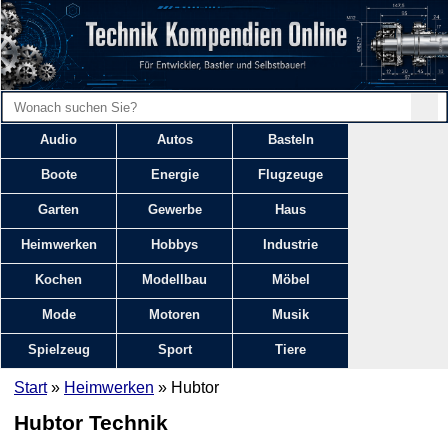
Audio
Autos
Basteln
Boote
Energie
Flugzeuge
Garten
Gewerbe
Haus
Heimwerken
Hobbys
Industrie
Kochen
Modellbau
Möbel
Mode
Motoren
Musik
Spielzeug
Sport
Tiere
Start
»
Heimwerken
» Hubtor
Hubtor Technik