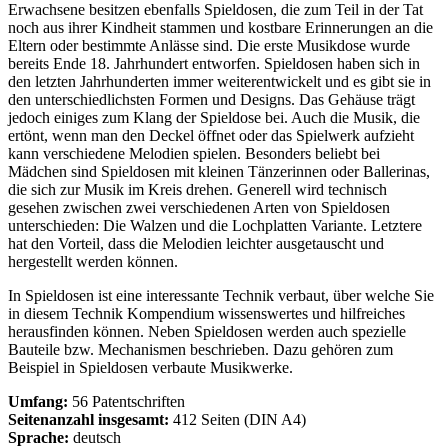
Erwachsene besitzen ebenfalls Spieldosen, die zum Teil in der Tat
noch aus ihrer Kindheit stammen und kostbare Erinnerungen an die
Eltern oder bestimmte Anlässe sind. Die erste Musikdose wurde
bereits Ende 18. Jahrhundert entworfen. Spieldosen haben sich in
den letzten Jahrhunderten immer weiterentwickelt und es gibt sie in
den unterschiedlichsten Formen und Designs. Das Gehäuse trägt
jedoch einiges zum Klang der Spieldose bei. Auch die Musik, die
ertönt, wenn man den Deckel öffnet oder das Spielwerk aufzieht
kann verschiedene Melodien spielen. Besonders beliebt bei
Mädchen sind Spieldosen mit kleinen Tänzerinnen oder Ballerinas,
die sich zur Musik im Kreis drehen. Generell wird technisch
gesehen zwischen zwei verschiedenen Arten von Spieldosen
unterschieden: Die Walzen und die Lochplatten Variante. Letztere
hat den Vorteil, dass die Melodien leichter ausgetauscht und
hergestellt werden können.
In Spieldosen ist eine interessante Technik verbaut, über welche Sie
in diesem Technik Kompendium wissenswertes und hilfreiches
herausfinden können. Neben Spieldosen werden auch spezielle
Bauteile bzw. Mechanismen beschrieben. Dazu gehören zum
Beispiel in Spieldosen verbaute Musikwerke.
Umfang:
56 Patentschriften
Seitenanzahl insgesamt:
412 Seiten (DIN A4)
Sprache:
deutsch