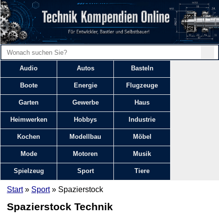
Audio
Autos
Basteln
Boote
Energie
Flugzeuge
Garten
Gewerbe
Haus
Heimwerken
Hobbys
Industrie
Kochen
Modellbau
Möbel
Mode
Motoren
Musik
Spielzeug
Sport
Tiere
Start
»
Sport
» Spazierstock
Spazierstock Technik