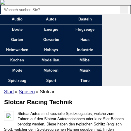
Audio
Autos
Basteln
Boote
Energie
Flugzeuge
Garten
Gewerbe
Haus
Heimwerken
Hobbys
Industrie
Kochen
Modellbau
Möbel
Mode
Motoren
Musik
Spielzeug
Sport
Tiere
Start
»
Spielen
» Slotcar
Slotcar Racing Technik
Slotcar Autos sind spezielle Spielzeugautos, welche zum
Fahren auf den Slotcar-Autorennbahnen oder kurz Slot-Bahnen
benötigt werden. Diese haben den typischen Schlitz (englisch
Slot), welcher dem Spielzeug seinen Namen gegeben hat. In den