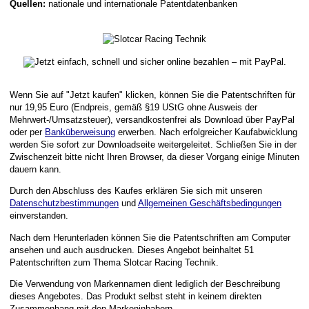
Quellen:
nationale und internationale Patentdatenbanken
Wenn Sie auf "Jetzt kaufen" klicken, können Sie die Patentschriften für
nur 19,95 Euro (Endpreis, gemäß §19 UStG ohne Ausweis der
Mehrwert-/Umsatzsteuer), versandkostenfrei als Download über PayPal
oder per
Banküberweisung
erwerben. Nach erfolgreicher Kaufabwicklung
werden Sie sofort zur Downloadseite weitergeleitet. Schließen Sie in der
Zwischenzeit bitte nicht Ihren Browser, da dieser Vorgang einige Minuten
dauern kann.
Durch den Abschluss des Kaufes erklären Sie sich mit unseren
Datenschutzbestimmungen
und
Allgemeinen Geschäftsbedingungen
einverstanden.
Nach dem Herunterladen können Sie die Patentschriften am Computer
ansehen und auch ausdrucken. Dieses Angebot beinhaltet 51
Patentschriften zum Thema Slotcar Racing Technik.
Die Verwendung von Markennamen dient lediglich der Beschreibung
dieses Angebotes. Das Produkt selbst steht in keinem direkten
Zusammenhang mit den Markeninhabern.