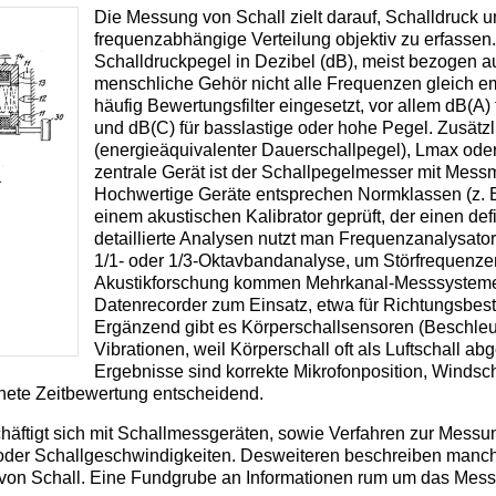
Die Messung von Schall zielt darauf, Schalldruck u
frequenzabhängige Verteilung objektiv zu erfassen.
Schalldruckpegel in Dezibel (dB), meist bezogen au
menschliche Gehör nicht alle Frequenzen gleich e
häufig Bewertungsfilter eingesetzt, vor allem dB(
und dB(C) für basslastige oder hohe Pegel. Zusätz
(energieäquivalenter Dauerschallpegel), Lmax oder
zentrale Gerät ist der Schallpegelmesser mit Messm
Hochwertige Geräte entsprechen Normklassen (z. B
einem akustischen Kalibrator geprüft, der einen defi
detaillierte Analysen nutzt man Frequenzanalysato
1/1- oder 1/3-Oktavbandanalyse, um Störfrequenzen 
Akustikforschung kommen Mehrkanal-Messsysteme,
Datenrecorder zum Einsatz, etwa für Richtungsbe
Ergänzend gibt es Körperschallsensoren (Beschle
Vibrationen, weil Körperschall oft als Luftschall abg
Ergebnisse sind korrekte Mikrofonposition, Windsc
ete Zeitbewertung entscheidend.
ftigt sich mit Schallmessgeräten, sowie Verfahren zur Messun
der Schallgeschwindigkeiten. Desweiteren beschreiben manch
on Schall. Eine Fundgrube an Informationen rum um das Messe