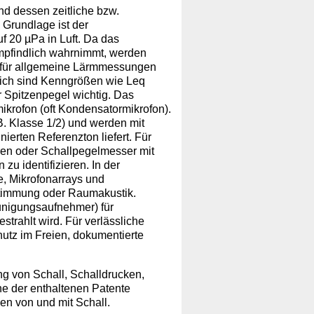
nd dessen zeitliche bzw.
 Grundlage ist der
f 20 µPa in Luft. Da das
mpfindlich wahrnimmt, werden
A) für allgemeine Lärmmessungen
lich sind Kenngrößen wie Leq
 Spitzenpegel wichtig. Das
ikrofon (oft Kondensatormikrofon).
. Klasse 1/2) und werden mit
nierten Referenzton liefert. Für
ren oder Schallpegelmesser mit
zu identifizieren. In der
 Mikrofonarrays und
stimmung oder Raumakustik.
unigungsaufnehmer) für
estrahlt wird. Für verlässliche
hutz im Freien, dokumentierte
g von Schall, Schalldrucken,
e der enthaltenen Patente
n von und mit Schall.