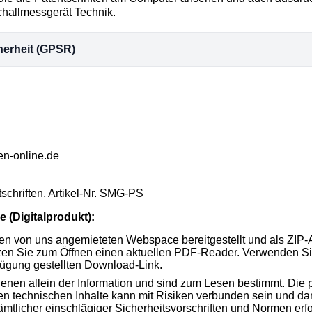
hallmessgerät Technik.
herheit (GPSR)
en-online.de
schriften, Artikel-Nr. SMG-PS
 (Digitalprodukt):
en von uns angemieteten Webspace bereitgestellt und als ZIP-A
tzen Sie zum Öffnen einen aktuellen PDF-Reader. Verwenden Si
fügung gestellten Download-Link.
 dienen allein der Information und sind zum Lesen bestimmt. Di
 technischen Inhalte kann mit Risiken verbunden sein und dar
mtlicher einschlägiger Sicherheitsvorschriften und Normen erf