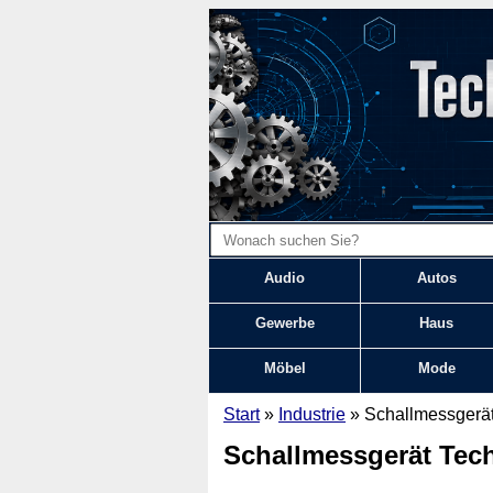
Audio
Autos
Gewerbe
Haus
Möbel
Mode
Start
»
Industrie
» Schallmessgerä
Schallmessgerät Tec