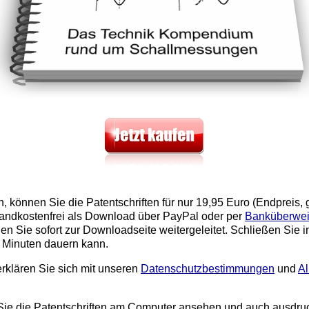
en, können Sie die Patentschriften für nur 19,95 Euro (Endpre
sandkostenfrei als Download über PayPal oder per
Banküberwe
n Sie sofort zur Downloadseite weitergeleitet. Schließen Sie in
e Minuten dauern kann.
rklären Sie sich mit unseren
Datenschutzbestimmungen
und
A
e die Patentschriften am Computer ansehen und auch ausdruc