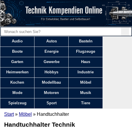
Audio
Autos
Basteln
Boote
Energie
Flugzeuge
Garten
Gewerbe
Haus
Heimwerken
Hobbys
Industrie
Kochen
Modellbau
Möbel
Mode
Motoren
Musik
Spielzeug
Sport
Tiere
Start
»
Möbel
» Handtuchhalter
Handtuchhalter Technik