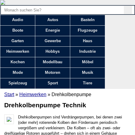
Audio
Autos
Basteln
Boote
Energie
Flugzeuge
Garten
Gewerbe
Haus
Heimwerken
Hobbys
Industrie
Kochen
Modellbau
Möbel
Mode
Motoren
Musik
Spielzeug
Sport
Tiere
Start
»
Heimwerken
» Drehkolbenpumpe
Drehkolbenpumpe Technik
Drehkolbenpumpen sind Verdrängerpumpen, bei denen zwei
(oder mehr) rotierende Kolben den Förderraum periodisch
vergrößern und verkleinern. Die Kolben – oft als zwei- oder
dreiflügelige Rotoren ausgeführt – drehen sich in einem Gehäuse