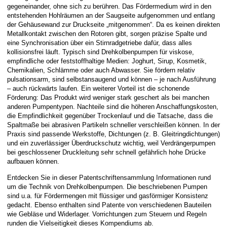
gegeneinander, ohne sich zu berühren. Das Fördermedium wird in den
entstehenden Hohlräumen an der Saugseite aufgenommen und entlang
der Gehäusewand zur Druckseite „mitgenommen“. Da es keinen direkten
Metallkontakt zwischen den Rotoren gibt, sorgen präzise Spalte und
eine Synchronisation über ein Stirnradgetriebe dafür, dass alles
kollisionsfrei läuft. Typisch sind Drehkolbenpumpen für viskose,
empfindliche oder feststoffhaltige Medien: Joghurt, Sirup, Kosmetik,
Chemikalien, Schlämme oder auch Abwasser. Sie fördern relativ
pulsationsarm, sind selbstansaugend und können – je nach Ausführung
– auch rückwärts laufen. Ein weiterer Vorteil ist die schonende
Förderung: Das Produkt wird weniger stark geschert als bei manchen
anderen Pumpentypen. Nachteile sind die höheren Anschaffungskosten,
die Empfindlichkeit gegenüber Trockenlauf und die Tatsache, dass die
Spaltmaße bei abrasiven Partikeln schneller verschleißen können. In der
Praxis sind passende Werkstoffe, Dichtungen (z. B. Gleitringdichtungen)
und ein zuverlässiger Überdruckschutz wichtig, weil Verdrängerpumpen
bei geschlossener Druckleitung sehr schnell gefährlich hohe Drücke
aufbauen können.
Entdecken Sie in dieser Patentschriftensammlung Informationen rund
um die Technik von Drehkolbenpumpen. Die beschriebenen Pumpen
sind u.a. für Fördermengen mit flüssiger und gasförmiger Konsistenz
gedacht. Ebenso enthalten sind Patente von verschiedenen Bauteilen
wie Gebläse und Widerlager. Vorrichtungen zum Steuern und Regeln
runden die Vielseitigkeit dieses Kompendiums ab.