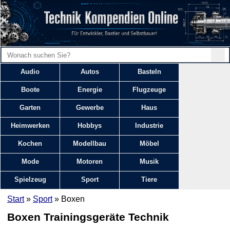
Audio
Autos
Basteln
Boote
Energie
Flugzeuge
Garten
Gewerbe
Haus
Heimwerken
Hobbys
Industrie
Kochen
Modellbau
Möbel
Mode
Motoren
Musik
Spielzeug
Sport
Tiere
Start
»
Sport
» Boxen
Boxen Trainingsgeräte Technik