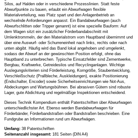
Silos, auf Halden oder in verschiedene Prozesslinien. Statt feste
Abwurfpunkte zu bauen, erlaubt ein Abwurfwagen flexible
Materialverteilung, was Platz spart und den Anlagenbetrieb an
wechselnde Anforderungen anpasst. Ein Bandabwurfwagen (auch
Abwurfschlitten oder Tripper genannt) ist eine spezielle Bauform: Auf
dem Wagen sitzt ein zusätzlicher Förderbandabschnitt mit
Umlenktrommeln, der den Materialstrom vom Hauptband übernimmt und
über eine Auswurf- oder Schurreneinheit nach links, rechts oder nach
unten abgibt. Häufig wird das Band lokal angehoben und umgelenkt,
sodass der Abwurf an der gewünschten Position erfolgt, ohne das
Hauptband zu unterbrechen. Typische Einsatzfelder sind Zementwerke,
Bergbau, Kraftwerke, Getreidesilos und Recyclinganlagen. Wichtige
Auslegungskriterien sind Förderleistung, Korngröße, Staubentwicklung,
Verschleißschutz (Prallbleche, Auskleidungen), exakte Positionierung
(Endschalter, Encoder) sowie Sicherheitseinrichtungen wie Not-Aus,
Abdeckungen und Wartungsbühnen. Bei abrasiven Gütern sind robuste
Lager, gute Abdichtung und regelmäßige Inspektionen entscheidend.
Dieses Technik Kompendium enthält Patentschriften über Abwurfwagen
unterschiedlichster Art. Ebenso werden Bandabwurfwagen für
Förderbänder, Förderbandstraßen oder Bandstraßen beschrieben. Eine
Fundgrube an Informationen rund um Abwurfwägen.
Umfang:
38 Patentschriften
Seitenanzahl insgesamt:
181 Seiten (DIN A4)