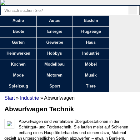
Audio
Autos
Basteln
Boote
Energie
Flugzeuge
Garten
Gewerbe
Haus
Heimwerken
Hobbys
Industrie
Kochen
Modellbau
Möbel
Mode
Motoren
Musik
Spielzeug
Sport
Tiere
Start
»
Industrie
» Abwurfwagen
Abwurfwagen Technik
Abwurfwagen sind verfahrbare Übergabestationen in der
Schüttgut- und Fördertechnik. Sie laufen meist auf Schienen
entlang eines Hauptförderbandes und dienen dazu, Material
gezielt an unterschiedlichen Stellen abzuwerfen – etwa in Bunkern,